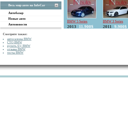
Весь мир авто на InfoCar
Автобазар
Новые авто
BMW 5 Series
BMW 3 Series
Автоновости
2013
11.900$
2011
9.900$
Смотрите также:
автосалоны BMW
СТО BMW
купить б/у BMW
отзывы BMW
тесты BMW