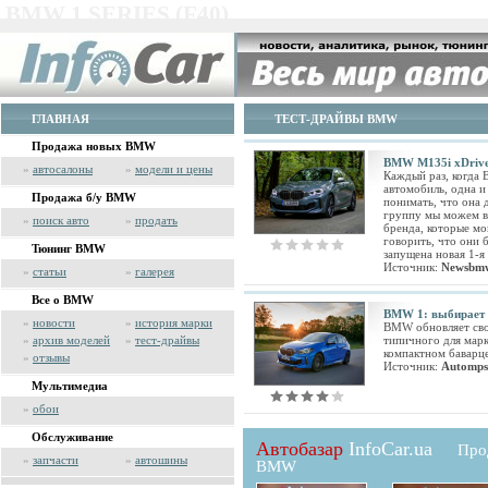
BMW 1 SERIES (F40)
ГЛАВНАЯ
ТЕСТ-ДРАЙВЫ BMW
Продажа новых BMW
BMW M135i xDrive
»
автосалоны
»
модели и цены
Каждый раз, когда
автомобиль, одна и
Продажа б/у BMW
понимать, что она 
группу мы можем в
»
поиск авто
»
продать
бренда, которые м
говорить, что они 
Тюнинг BMW
запущена новая 1-я 
Источник:
Newsbmw
»
статьи
»
галерея
Все о BMW
BMW 1: выбирает 
»
новости
»
история марки
BMW обновляет сво
»
архив моделей
»
тест-драйвы
типичного для марк
компактном баварце
»
отзывы
Источник:
Automps
Мультимедиа
»
обои
Обслуживание
Автобазар
InfoCar.ua
Про
»
запчасти
»
автошины
BMW