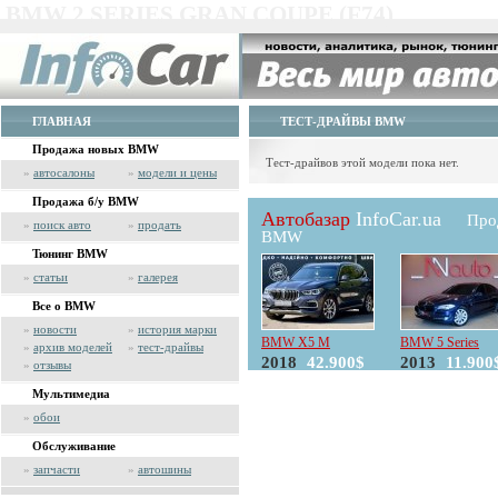
BMW 2 SERIES GRAN COUPE (F74)
ГЛАВНАЯ
ТЕСТ-ДРАЙВЫ BMW
Продажа новых BMW
Тест-драйвов этой модели пока нет.
»
автосалоны
»
модели и цены
Продажа б/у BMW
Автобазар
InfoCar.ua
Про
»
поиск авто
»
продать
BMW
Тюнинг BMW
»
статьи
»
галерея
Все о BMW
»
новости
»
история марки
BMW X5 M
BMW 5 Series
»
архив моделей
»
тест-драйвы
2018
42.900$
2013
11.900
»
отзывы
Мультимедиа
»
обои
Обслуживание
»
запчасти
»
автошины