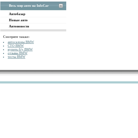
Весь мир авто на InfoCar
Автобазар
Новые авто
Автоновости
Смотрите также:
автосалоны BMW
СТО BMW
купить б/у BMW
отзывы BMW
тесты BMW