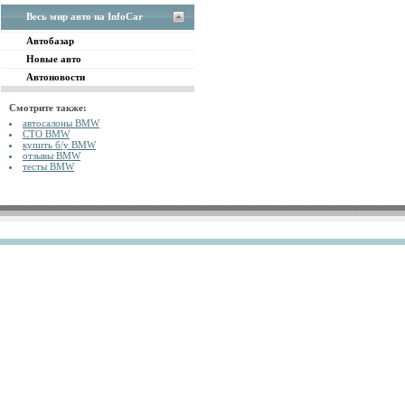
Весь мир авто на InfoCar
Автобазар
Новые авто
Автоновости
Смотрите также:
автосалоны BMW
СТО BMW
купить б/у BMW
отзывы BMW
тесты BMW