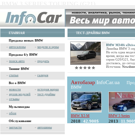
BMW 3 SERIES TOURING (G21)
ГЛАВНАЯ
ТЕСТ-ДРАЙВЫ BMW
Продажа новых BMW
BMW M340i xDrive
»
автосалоны
»
модели и цены
Линейка BMW 3 сер
Но есть одна модел
Продажа б/у BMW
время, когда мы те
серии G20/G21, был
»
поиск авто
»
продать
досталась, до сего
Источник:
Newsbmw
Тюнинг BMW
»
статьи
»
галерея
Автобазар
InfoCar.ua
Про
Все о BMW
BMW
»
новости
»
история марки
»
архив моделей
»
тест-драйвы
»
отзывы
Мультимедиа
»
обои
BMW X5 M
BMW 5 Series
2018
42.900$
2013
11.900
Обслуживание
»
запчасти
»
автошины