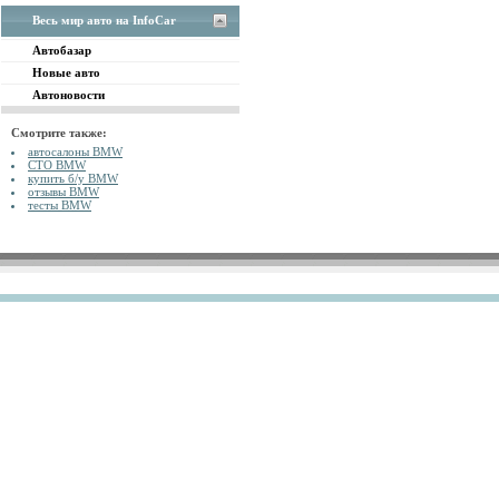
Весь мир авто на InfoCar
Автобазар
Новые авто
Автоновости
Смотрите также:
автосалоны BMW
СТО BMW
купить б/у BMW
отзывы BMW
тесты BMW