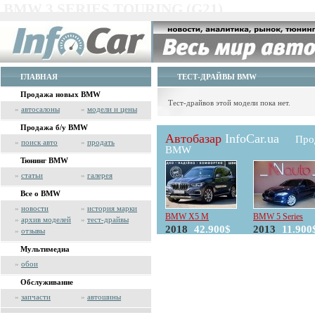
BMW 3 SERIES TOURING (G21)
ГЛАВНАЯ
ТЕСТ-ДРАЙВЫ BMW
Продажа новых BMW
Тест-драйвов этой модели пока нет.
»
автосалоны
»
модели и цены
Продажа б/у BMW
Автобазар
InfoCar.ua
Про
»
поиск авто
»
продать
BMW
Тюнинг BMW
»
статьи
»
галерея
Все о BMW
»
новости
»
история марки
BMW X5 M
BMW 5 Series
»
архив моделей
»
тест-драйвы
2018
42.900$
2013
11.900
»
отзывы
Мультимедиа
»
обои
Обслуживание
»
запчасти
»
автошины