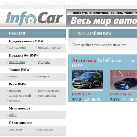
BMW 3 SERIES SEDAN (G20)
ГЛАВНАЯ
ТЕСТ-ДРАЙВЫ BMW
Продажа новых BMW
Тест-драйвов этой модели пока нет.
»
автосалоны
»
модели и цены
Продажа б/у BMW
Автобазар
InfoCar.ua
Про
»
поиск авто
»
продать
BMW
Тюнинг BMW
»
статьи
»
галерея
Все о BMW
»
новости
»
история марки
BMW X5 M
BMW 5 Series
»
архив моделей
»
тест-драйвы
2018
42.900$
2013
11.900
»
отзывы
Мультимедиа
»
обои
Обслуживание
»
запчасти
»
автошины