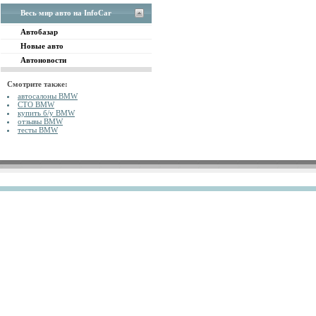
Весь мир авто на InfoCar
Автобазар
Новые авто
Автоновости
Смотрите также:
автосалоны BMW
СТО BMW
купить б/у BMW
отзывы BMW
тесты BMW