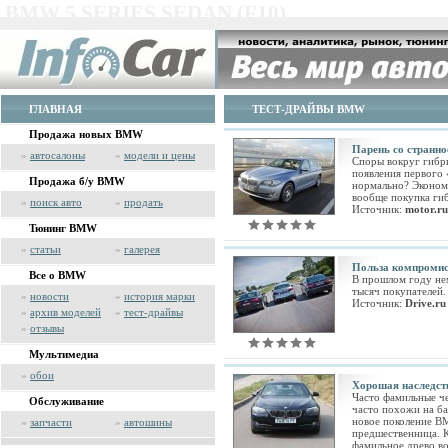
BMW 5 SERIES SEDAN (F10)
ГЛАВНАЯ
ТЕСТ-ДРАЙВЫ BMW
Продажа новых BMW
Парень со странн
»
автосалоны
»
модели и цены
Споры вокруг гибр
появления первого
Продажа б/у BMW
нормально? Эконом
вообще покупка ги
»
поиск авто
»
продать
Источник:
motor.ru
Тюнинг BMW
»
статьи
»
галерея
Польза компромис
Все о BMW
В прошлом году нем
тысяч покупателей.
»
новости
»
история марки
Источник:
Drive.ru
»
архив моделей
»
тест-драйвы
»
отзывы
Мультимедиа
»
обои
Хорошая наследст
Часто фамильные че
Обслуживание
часто похожи на ба
новое поколение BM
»
запчасти
»
автошины
предшественница. 
фамильное древо в