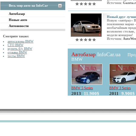
Источник:
Gazeta.
Весь мир авто на InfoCar
Автобазар
Новый друг лучше
Новые авто
Новую «пятёрку» B
поклонники марки -
Автоновости
необычайным приды
возложено столько,
модели концерна!
Смотрите также:
Источник:
AutoWe
автосалоны BMW
СТО BMW
купить б/у BMW
отзывы BMW
Автобазар
InfoCar.ua
Про
тесты BMW
BMW
BMW 5 Series
BMW 3 Series
2013
11.900$
2011
9.900$