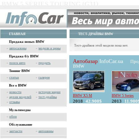
BMW 5 SERIES TOURING (G31)
ГЛАВНАЯ
ТЕСТ-ДРАЙВЫ BMW
Продажа новых BMW
Тест-драйвов этой модели пока нет.
»
автосалоны
»
модели и цены
Продажа б/у BMW
Автобазар
InfoCar.ua
Про
»
поиск авто
»
продать
BMW
Тюнинг BMW
»
статьи
»
галерея
Все о BMW
»
новости
»
история марки
BMW X5 M
BMW 5 Series
»
архив моделей
»
тест-драйвы
2018
42.900$
2013
11.900
»
отзывы
Мультимедиа
»
обои
Обслуживание
»
запчасти
»
автошины