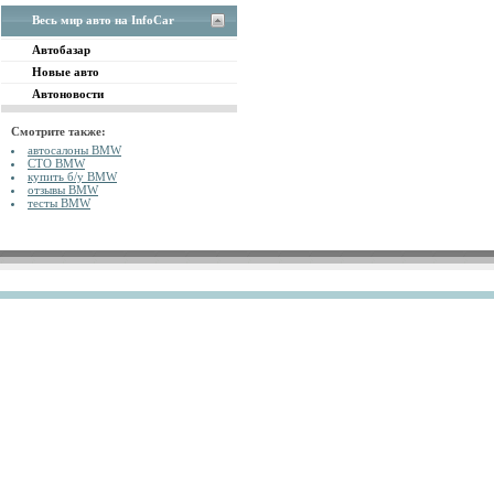
Весь мир авто на InfoCar
Автобазар
Новые авто
Автоновости
Смотрите также:
автосалоны BMW
СТО BMW
купить б/у BMW
отзывы BMW
тесты BMW