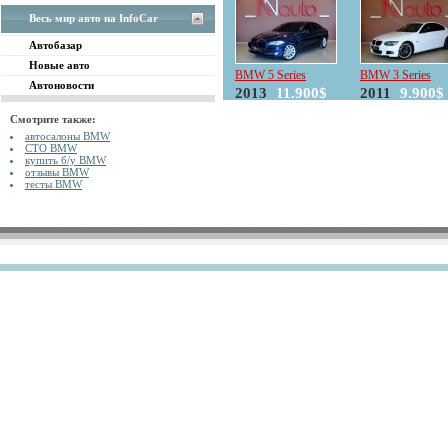
Весь мир авто на InfoCar
Автобазар
Новые авто
BMW 5 Series
BMW 3 Series
Автоновости
2013
11.900$
2011
9.900$
Смотрите также:
автосалоны BMW
СТО BMW
купить б/у BMW
отзывы BMW
тесты BMW