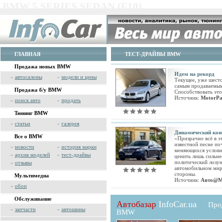
BMW 5 SERIES SEDAN (F10)
ГЛАВНАЯ
ТЕСТ-ДРАЙВЫ BMW
Продажа новых BMW
Идем на рекорд
»
автосалоны
»
модели и цены
Текущее, уже шест
самым продаваемым
Продажа б/у BMW
Способствовать это
Источник:
MotorPa
»
поиск авто
»
продать
Тюнинг BMW
»
статьи
»
галерея
Динамический кон
Все о BMW
«Призрачно всё в э
известной песне по
»
новости
»
история марки
меняющихся услови
»
архив моделей
»
тест-драйвы
ценить лишь сильне
политический лозун
»
отзывы
автомобильном мир
стороны.
Мультимедиа
Источник:
Авто@M
»
обои
Обслуживание
Автобазар
InfoCar.ua
Про
»
запчасти
»
автошины
BMW