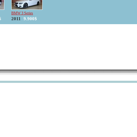
BMW 3 Series
$
2011
9.900$