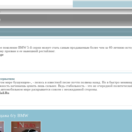
ое поколение BMW 5-й серии может стать самым продаваемым более чем за 40-летнюю ист
му призван и ее нынешний рестайлинг.
ge
серватизм
том мире бушующем», - пелось в известной песне почти полвека назад. Но в быстро меняю
жность начинаешь ценить лишь сильнее. Ведь стабильность - это не очередной политический
в автомобильном мире раскрывается совсем с неожиданной стороны.
ail.Ru
дажа б/у BMW