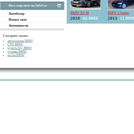
Весь мир авто на InfoCar
BMW X5 M
BMW 5 Series
Автобазар
2018
42.900$
2013
11.900
Новые авто
Автоновости
Смотрите также:
автосалоны BMW
СТО BMW
купить б/у BMW
отзывы BMW
тесты BMW