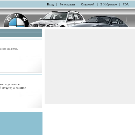
Вход
|
Регистрация
|
Стартовой
|
В Избранное
|
PDA
орию модели.
щихся условиях
 лозунг, а важное