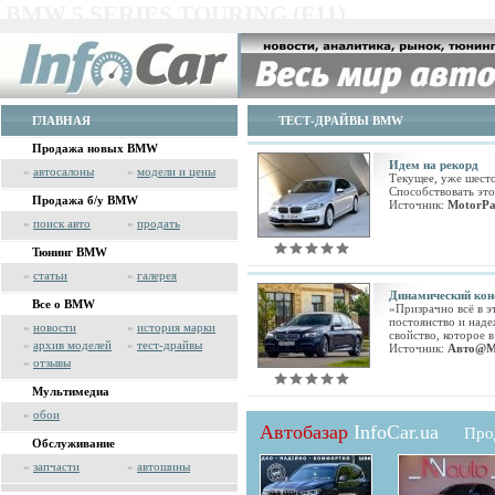
BMW 5 SERIES TOURING (F11)
ГЛАВНАЯ
ТЕСТ-ДРАЙВЫ BMW
Продажа новых BMW
Идем на рекорд
»
автосалоны
»
модели и цены
Текущее, уже шест
Способствовать это
Продажа б/у BMW
Источник:
MotorPa
»
поиск авто
»
продать
Тюнинг BMW
»
статьи
»
галерея
Динамический кон
Все о BMW
«Призрачно всё в э
постоянство и наде
»
новости
»
история марки
свойство, которое 
»
архив моделей
»
тест-драйвы
Источник:
Авто@M
»
отзывы
Мультимедиа
»
обои
Автобазар
InfoCar.ua
Про
Обслуживание
»
запчасти
»
автошины