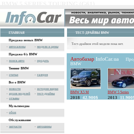
BMW 5 SERIES TOURING (G61)
ГЛАВНАЯ
ТЕСТ-ДРАЙВЫ BMW
Продажа новых BMW
Тест-драйвов этой модели пока нет.
»
автосалоны
»
модели и цены
Продажа б/у BMW
Автобазар
InfoCar.ua
Про
»
поиск авто
»
продать
BMW
Тюнинг BMW
»
статьи
»
галерея
Все о BMW
»
новости
»
история марки
BMW X5 M
BMW 5 Series
»
архив моделей
»
тест-драйвы
2018
42.900$
2013
11.900
»
отзывы
Мультимедиа
»
обои
Обслуживание
»
запчасти
»
автошины