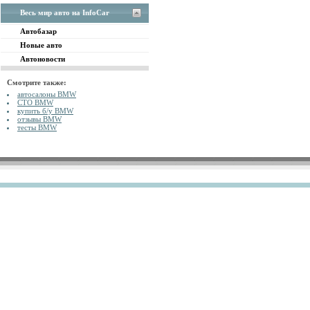
Весь мир авто на InfoCar
Автобазар
Новые авто
Автоновости
Смотрите также:
автосалоны BMW
СТО BMW
купить б/у BMW
отзывы BMW
тесты BMW