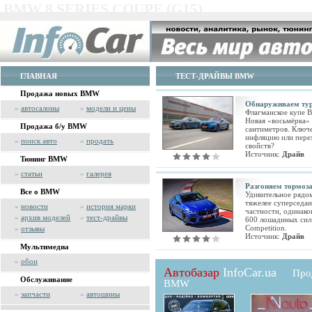
BMW 8 SERIES COUPE (G15)
ГЛАВНАЯ
ТЕСТ-ДРАЙВЫ BMW
Продажа новых BMW
Обнаруживаем тур
»
автосалоны
»
модели и цены
Флагманское купе 
Новая «восьмёрка»
Продажа б/у BMW
сантиметров. Ключе
инфляцию или пере
»
поиск авто
»
продать
свойств?
Источник:
Драйв
Тюнинг BMW
»
статьи
»
галерея
Разгоняем тормоза
Все о BMW
Удивительное рядо
тяжелее суперседан
»
новости
»
история марки
частности, одинак
»
архив моделей
»
тест-драйвы
600 лошадиных сил 
Competition.
»
отзывы
Источник:
Драйв
Мультимедиа
»
обои
Автобазар
InfoCar.ua
Про
Обслуживание
BMW
»
запчасти
»
автошины