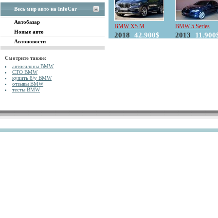
Весь мир авто на InfoCar
Автобазар
BMW X5 M
BMW 5 Series
Новые авто
2018
42.900$
2013
11.900
Автоновости
Смотрите также:
автосалоны BMW
СТО BMW
купить б/у BMW
отзывы BMW
тесты BMW