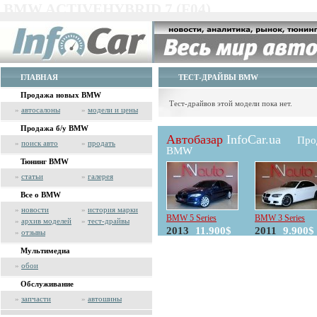
BMW ACTIVEHYBRID 7 (F04)
ГЛАВНАЯ
ТЕСТ-ДРАЙВЫ BMW
Продажа новых BMW
Тест-драйвов этой модели пока нет.
»
автосалоны
»
модели и цены
Продажа б/у BMW
Автобазар
InfoCar.ua
Про
»
поиск авто
»
продать
BMW
Тюнинг BMW
»
статьи
»
галерея
Все о BMW
»
новости
»
история марки
BMW 5 Series
BMW 3 Series
»
архив моделей
»
тест-драйвы
2013
11.900$
2011
9.900$
»
отзывы
Мультимедиа
»
обои
Обслуживание
»
запчасти
»
автошины