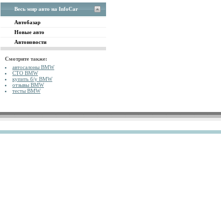
Весь мир авто на InfoCar
Автобазар
Новые авто
Автоновости
Смотрите также:
автосалоны BMW
СТО BMW
купить б/у BMW
отзывы BMW
тесты BMW