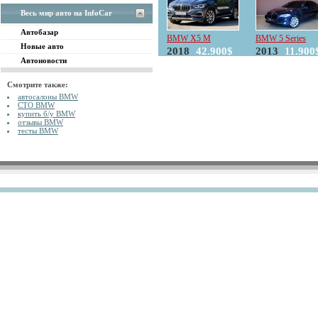
Весь мир авто на InfoCar
Автобазар
BMW X5 M
BMW 5 Series
Новые авто
2018
42.900$
2013
11.900
Автоновости
Смотрите также:
автосалоны BMW
СТО BMW
купить б/у BMW
отзывы BMW
тесты BMW