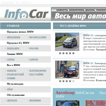
BMW I3 (I01)
ГЛАВНАЯ
ТЕСТ-ДРАЙВЫ BMW
Продажа новых BMW
BMW i3: электрич
»
автосалоны
»
модели и цены
В мире становится 
автопроизводители
Продажа б/у BMW
перспективный сег
две версии рестайл
»
поиск авто
»
продать
Источник:
Autogod
Тюнинг BMW
»
статьи
»
галерея
BMW i3. Электрод
Все о BMW
У нас электромоби
дорогостоящей игр
»
новости
»
история марки
продажи неуклонно 
»
архив моделей
»
тест-драйвы
относиться к ним, 
средствам.
»
отзывы
Источник:
Клаксон
Мультимедиа
»
обои
Автобазар
InfoCar.ua
Про
Обслуживание
BMW
»
запчасти
»
автошины