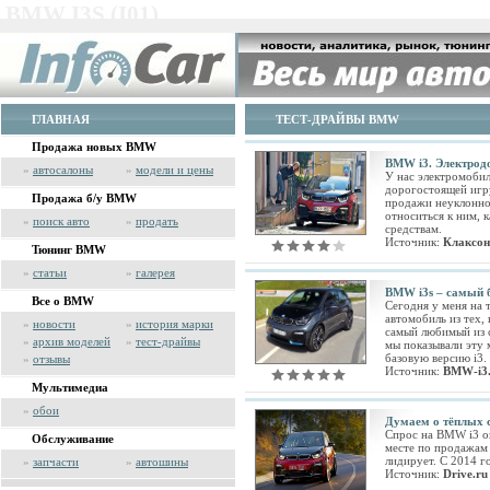
BMW I3S (I01)
ГЛАВНАЯ
ТЕСТ-ДРАЙВЫ BMW
Продажа новых BMW
BMW i3. Электрод
»
автосалоны
»
модели и цены
У нас электромоби
дорогостоящей игр
Продажа б/у BMW
продажи неуклонно 
относиться к ним, 
»
поиск авто
»
продать
средствам.
Источник:
Клаксон
Тюнинг BMW
»
статьи
»
галерея
BMW i3s – самый 
Все о BMW
Сегодня у меня на 
автомобиль из тех,
»
новости
»
история марки
самый любимый из 
»
архив моделей
»
тест-драйвы
мы показывали эту 
базовую версию i3.
»
отзывы
Источник:
BMW-i3.
Мультимедиа
»
обои
Думаем о тёплых с
Спрос на BMW i3 о
Обслуживание
месте по продажам 
лидирует. С 2014 
»
запчасти
»
автошины
Источник:
Drive.ru