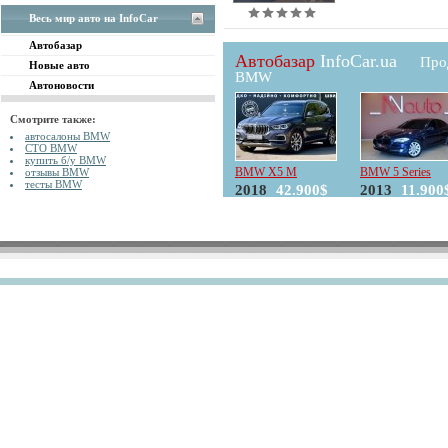
Весь мир авто на InfoCar
Автобазар
Автобазар
InfoCar.ua
Про
Новые авто
BMW
Автоновости
Смотрите также:
автосалоны BMW
СТО BMW
купить б/у BMW
BMW X5 M
BMW 5 Series
отзывы BMW
тесты BMW
2018
42.900$
2013
11.900