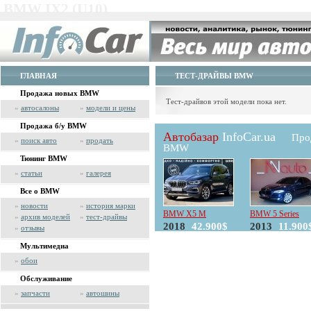
BMW IX2 (U10)
ГЛАВНАЯ
ТЕСТ-ДРАЙВЫ BMW
Продажа новых BMW
Тест-драйвов этой модели пока нет.
»
автосалоны
»
модели и цены
Продажа б/у BMW
Автобазар
InfoCar.ua
Про
»
поиск авто
»
продать
BMW
Тюнинг BMW
»
статьи
»
галерея
Все о BMW
»
новости
»
история марки
BMW X5 M
BMW 5 Series
»
архив моделей
»
тест-драйвы
2018
42.900$
2013
11.900
»
отзывы
Мультимедиа
»
обои
Обслуживание
»
запчасти
»
автошины