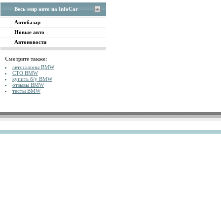
Весь мир авто на InfoCar
Автобазар
Новые авто
Автоновости
Смотрите также:
автосалоны BMW
СТО BMW
купить б/у BMW
отзывы BMW
тесты BMW