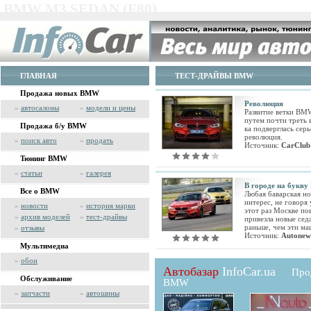
BMW M3 SEDAN (F80)
ГЛАВНАЯ
ТЕСТ-ДРАЙВЫ BMW
Продажа новых BMW
Революция
»
автосалоны
»
модели и цены
Развитие ветки B
путем почти треть 
Продажа б/у BMW
ка подверглась сер
революция.
»
поиск авто
»
продать
Источник:
CarClub
Тюнинг BMW
»
статьи
»
галерея
В городе на букву
Все о BMW
Любая баварская н
интерес, не говоря
»
новости
»
история марки
этот раз Москве п
»
архив моделей
»
тест-драйвы
привезла новые се
раньше, чем эти ма
»
отзывы
Источник:
Autonew
Мультимедиа
»
обои
Автобазар
InfoCar.ua
Про
Обслуживание
BMW
»
запчасти
»
автошины