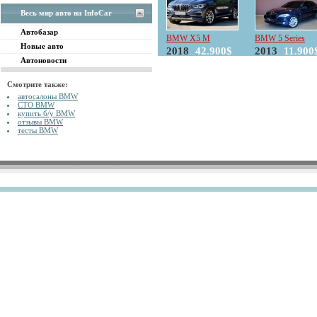
Весь мир авто на InfoCar
Автобазар
BMW X5 M
BMW 5 Series
Новые авто
2018
42.900$
2013
11.900
Автоновости
Смотрите также:
автосалоны BMW
СТО BMW
купить б/у BMW
отзывы BMW
тесты BMW