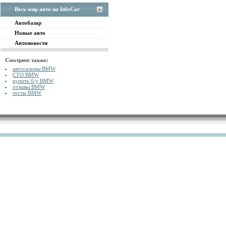
Весь мир авто на InfoCar
Автобазар
Новые авто
Автоновости
Смотрите также:
автосалоны BMW
СТО BMW
купить б/у BMW
отзывы BMW
тесты BMW