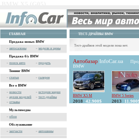
BMW X5 (G05)
ГЛАВНАЯ
ТЕСТ-ДРАЙВЫ BMW
Продажа новых BMW
Тест-драйвов этой модели пока нет.
»
автосалоны
»
модели и цены
Продажа б/у BMW
Автобазар
InfoCar.ua
Про
»
поиск авто
»
продать
BMW
Тюнинг BMW
»
статьи
»
галерея
Все о BMW
»
новости
»
история марки
BMW X5 M
BMW 5 Series
»
архив моделей
»
тест-драйвы
2018
42.900$
2013
11.900
»
отзывы
Мультимедиа
»
обои
Обслуживание
»
запчасти
»
автошины