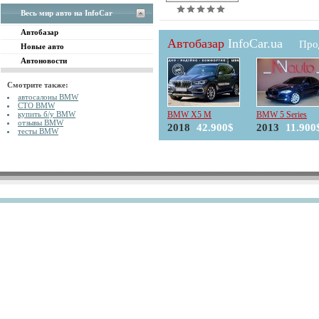
Весь мир авто на InfoCar
Автобазар
Автобазар
InfoCar.ua
Про
Новые авто
Автоновости
Смотрите также:
автосалоны BMW
СТО BMW
купить б/у BMW
BMW X5 M
BMW 5 Series
отзывы BMW
2018
42.900$
2013
11.900
тесты BMW