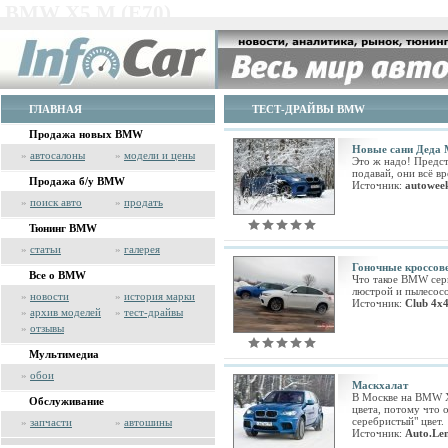
BMW X5 M (E70)
ГЛАВНАЯ
ТЕСТ-ДРАЙВЫ BMW
Продажа новых BMW
Новые сани Деда 
»
автосалоны
»
модели и цены
Это ж надо! Предст
подавай, они всё в
Продажа б/у BMW
Источник:
autowee
»
поиск авто
»
продать
Тюнинг BMW
»
статьи
»
галерея
Гоночные кроссо
Все о BMW
Что такое BMW сери
люстрой и пылесосо
»
новости
»
история марки
Источник:
Сlub 4x
»
архив моделей
»
тест-драйвы
»
отзывы
Мультимедиа
»
обои
Маскхалат
В Москве на BMW X5
Обслуживание
цвета, потому что 
серебристый" цвет.
»
запчасти
»
автошины
Источник:
Auto.Len