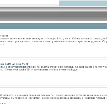
Мороза
авляете, внученька на днях выкинула: «Не модный ты у меня! Сейчас детишкам плееры, мо
ремя у мониторов проводят, и своими санями разваливающимися ты вряд ли их удивишь. Ско
k.ru
веры BMW X5 M и X6 M
и Х в спортивном исполнении М? В двух словах и не скажешь. Но если будете в гостях у в
м... Только тест-драйв BMW дает познать истинно германский дух.
4
 M никто не обращает внимания. Максимум - бросят короткий взгляд из-за непривычно яр
остальные 99 процентов "икс-пятых" на российских дорогах окрашены в "кипельно-черный" 
ta.ru