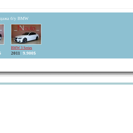
дажа б/у BMW
BMW 3 Series
$
2011
9.900$