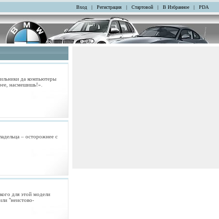
Вход
|
Регистрация
|
Стартовой
|
В Избранное
|
PDA
бильники да компьютеры
рее, насмешишь!».
ладельца – осторожнее с
кого для этой модели
или "неистово-