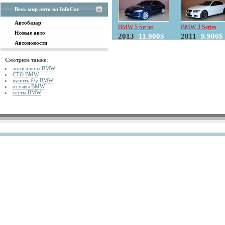
Весь мир авто на InfoCar
Автобазар
BMW 5 Series
BMW 3 Series
Новые авто
2013
11.900$
2011
9.900$
Автоновости
Смотрите также:
автосалоны BMW
СТО BMW
купить б/у BMW
отзывы BMW
тесты BMW