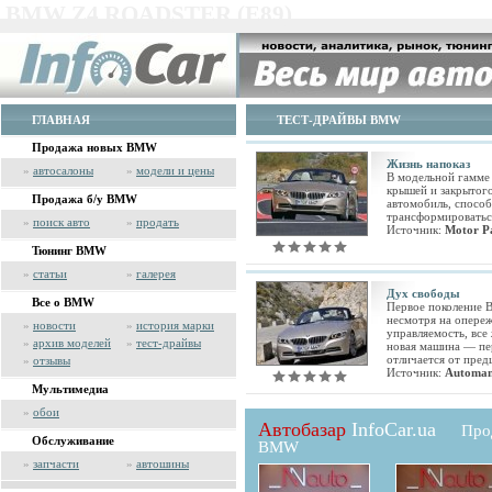
BMW Z4 ROADSTER (E89)
ГЛАВНАЯ
ТЕСТ-ДРАЙВЫ BMW
Продажа новых BMW
Жизнь напоказ
»
автосалоны
»
модели и цены
В модельной гамме
крышей и закрытого
Продажа б/у BMW
автомобиль, способ
трансформироватьс
»
поиск авто
»
продать
Источник:
Motor P
Тюнинг BMW
»
статьи
»
галерея
Дух свободы
Все о BMW
Первое поколение B
несмотря на опере
»
новости
»
история марки
управляемость, все
»
архив моделей
»
тест-драйвы
новая машина — пе
отличается от пред
»
отзывы
Источник:
Automan
Мультимедиа
»
обои
Автобазар
InfoCar.ua
Про
Обслуживание
BMW
»
запчасти
»
автошины