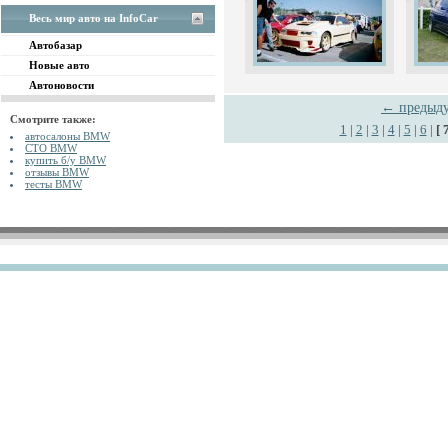
Весь мир авто на InfoCar
Автобазар
Новые авто
Автоновости
← предыд
Смотрите также:
1
|
2
|
3
|
4
|
5
|
6
|
[ 
автосалоны BMW
СТО BMW
купить б/у BMW
отзывы BMW
тесты BMW