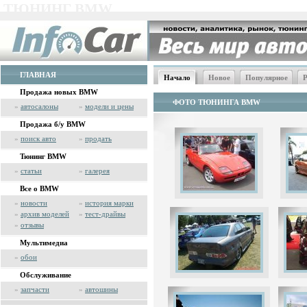
ТЮНИНГ BMW
ГЛАВНАЯ
Начало
Новое
Популярное
Р
Продажа новых BMW
ФОТО ТЮНИНГА BMW
»
автосалоны
»
модели и цены
Продажа б/у BMW
»
поиск авто
»
продать
Тюнинг BMW
»
статьи
»
галерея
Все о BMW
»
новости
»
история марки
»
архив моделей
»
тест-драйвы
»
отзывы
Мультимедиа
»
обои
Обслуживание
»
запчасти
»
автошины