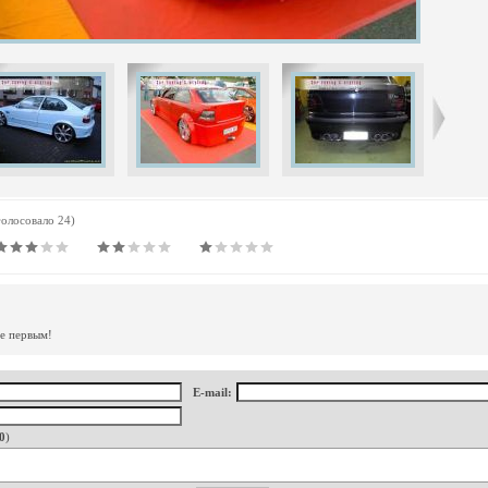
голосовало 24)
те первым!
E-mail:
0
)