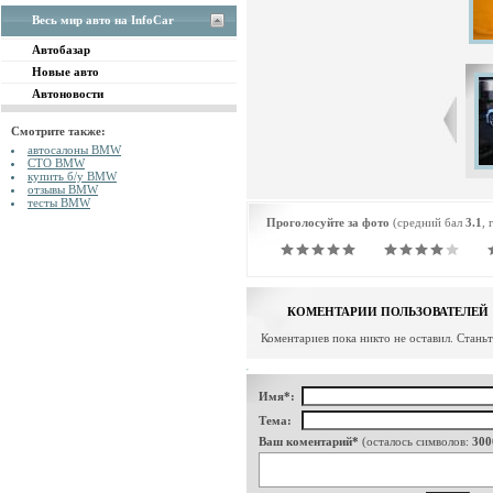
Весь мир авто на InfoCar
Автобазар
Новые авто
Автоновости
Смотрите также:
автосалоны BMW
СТО BMW
купить б/у BMW
отзывы BMW
тесты BMW
Проголосуйте за фото
(средний бал
3.1
, 
КОМЕНТАРИИ ПОЛЬЗОВАТЕЛЕЙ
Коментариев пока никто не оставил. Стань
Имя*:
Тема:
Ваш коментарий*
(осталось символов:
300