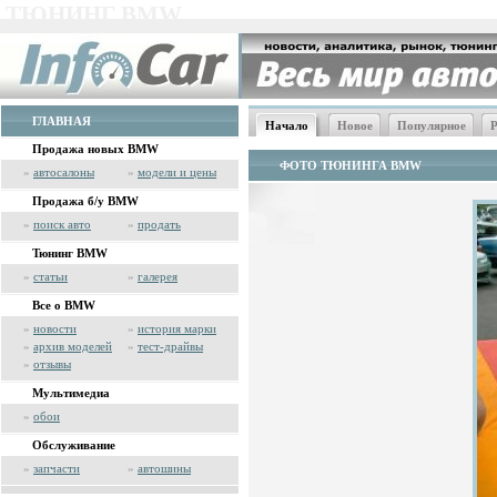
ТЮНИНГ BMW
ГЛАВНАЯ
Начало
Новое
Популярное
Р
Продажа новых BMW
ФОТО ТЮНИНГА BMW
»
автосалоны
»
модели и цены
Продажа б/у BMW
»
поиск авто
»
продать
Тюнинг BMW
»
статьи
»
галерея
Все о BMW
»
новости
»
история марки
»
архив моделей
»
тест-драйвы
»
отзывы
Мультимедиа
»
обои
Обслуживание
»
запчасти
»
автошины